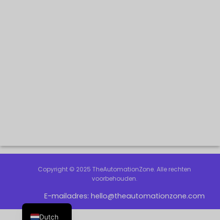
Copyright © 2025 TheAutomationZone. Alle rechten
voorbehouden.
E-mailadres:
hello@theautomationzone.com
Dutch