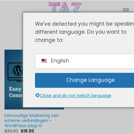
Ga
naar
inhoud
We've detected you might be speaki
different language. Do you want to
WordPress Plugin
change to:
English
Change Language
Close and do not switch language
Eenvoudige blokkering van
externe verbindingen –
WordPress-plug-in
Oorspronkelijke
Huidige
$
39.00
$
19.00