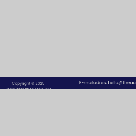
E-mailadres:
hello@thea
Copyright © 2025
TheAutomationZone. Alle
rechten voorbehouden.