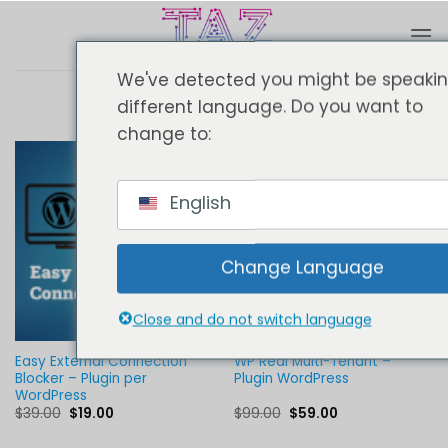
Salta
ai
contenuti
We've detected you might be speaki
different language. Do you want to
change to:
English
Change Language
Close and do not switch language
Easy External Connection
WP Real Multi-Tenant –
Blocker – Plugin per
Plugin WordPress
WordPress
Il
Il
Il
Il
$
39.00
$
19.00
$
99.00
$
59.00
prezzo
prezzo
prezzo
prezzo
originale
attuale
originale
attuale