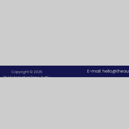
E-mail:
hello@thea
Copyright © 2025
TheAutomationZone. Tutti i
diritti riservati.